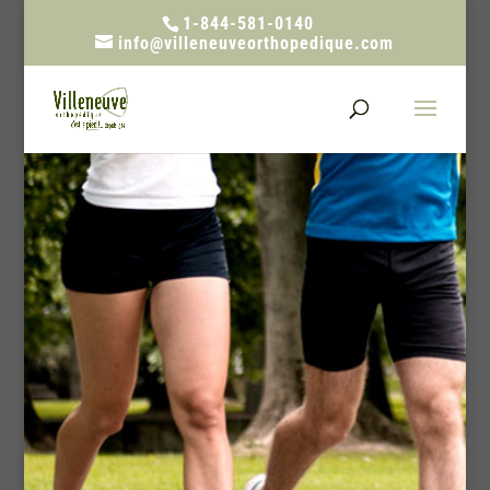
1-844-581-0140
info@villeneuveorthopedique.com