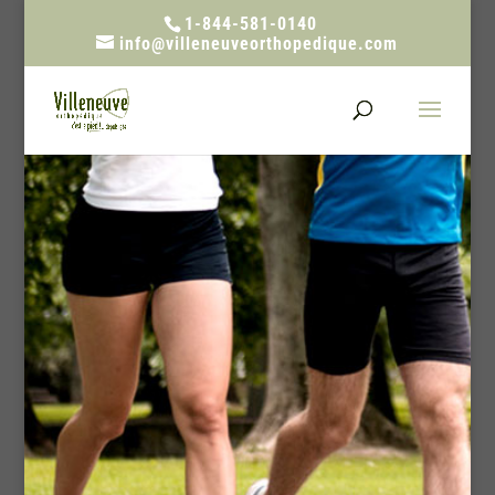
1-844-581-0140
info@villeneuveorthopedique.com