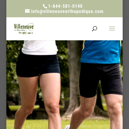
1-844-581-0140
info@villeneuveorthopedique.com